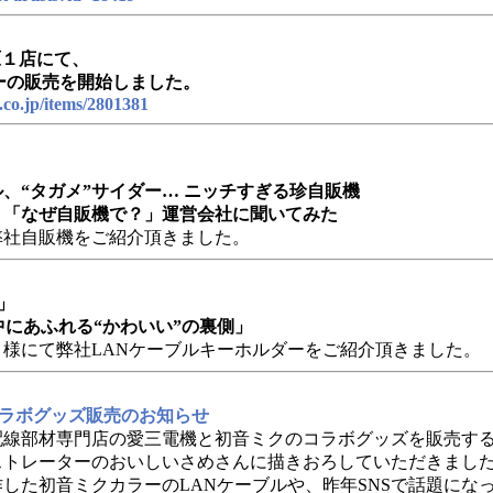
原１店にて、
ーの販売を開始しました。
.co.jp/items/2801381
、“タガメ”サイダー… ニッチすぎる珍自販機
」「なぜ自販機で？」運営会社に聞いてみた
弊社自販機をご紹介頂きました。
」
の中にあふれる“かわいい”の裏側」
様にて弊社LANケーブルキーホルダーをご紹介頂きました。
コラボグッズ販売のお知らせ
配線部材専門店の愛三電機と初音ミクのコラボグッズを販売す
ストレーターのおいしいさめさんに描きおろしていただきまし
した初音ミクカラーのLANケーブルや、昨年SNSで話題になっ