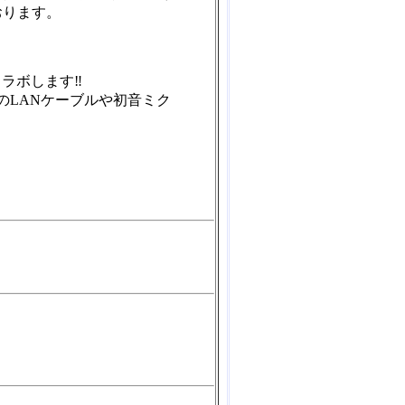
おります。
ラボします‼️
のLANケーブルや初音ミク