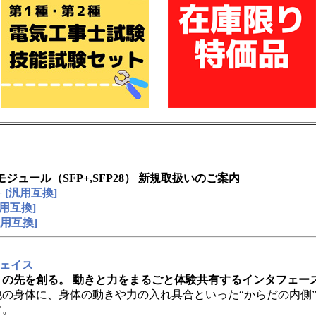
モジュール（SFP+,SFP28） 新規取扱いのご案内
P+ [汎用互換]
[汎用互換]
[汎用互換]
フェイス
の先を創る。 動きと力をまるごと体験共有するインタフェー
の身体に、身体の動きや力の入れ具合といった“からだの内側
す。