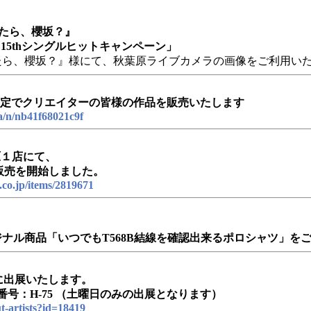
たら、櫻坂？』
6 15thシングルヒットキャンペーン」
たら、櫻坂？』様にて、秋葉原ライブカメラの画像をご利用い
間限定でクリエイターの皆様の作品を販売いたします
ba/n/nb41f68021c9f
原１店にて、
販売を開始しました。
.co.jp/items/2819671
ナル商品「いつでもT568B結線を確認出来るポロシャツ」を
3に出展いたします。
番号：H-75 （土曜日のみの出展となります）
ut-artists?id=18419