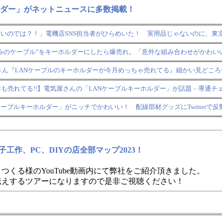
ルダー」がネットニュースに多数掲載！
いのでは？！」電機店SNS担当者がひらめいた！ 実用品じゃないのに、東
みのケーブル”をキーホルダーにしたら爆売れ。「意外な組み合わせがかわい
ん『LANケーブルのキーホルダーが今月めっちゃ売れてる』細かい見どこ
本も売れてる!!】電気屋さんの「LANケーブルキーホルダー」が話題 – 導通チ
ケーブルキーホルダー」がニッチでかわいい！ 配線部材グッズにTwitterで反
工作、PC、DIYの店全部マップ2023！
】
つくる様のYouTube動画内にて弊社をご紹介頂きました。
伝えするツアーになりますので是非ご視聴ください！