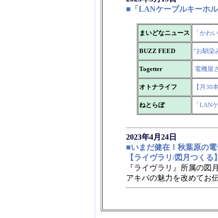
■「LANケーブルキーホ
まいどなニュース
「かわい
BUZZ FEED
“お馴染
Togetter
電機屋さ
オトナライフ
【月30
ねとらぼ
「LAN
2023年4月24日
■いまだ健在！秋葉原の電子
【ライヴラリ/図月つくる
『ライヴラリ』所属の図月
アキバの魅力を改めてお