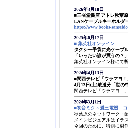
2026年3月18日
■三省堂書店 アトレ秋葉
LANケーブルキーホルダ
https://www.books-sanseido
2025年6月17日
■ 集英社オンライン
タクシー手袋に光ケーブル
「いったい誰が買うの？
集英社オンライン様にて
2024年4月13日
■関西テレビ「ウラマヨ！
4月13日(土)放送分「世
関西テレビ「ウラマヨ！」
2024年3月1日
■初音ミク × 愛三電機 
秋葉原のネットワーク・
メインビジュアルはイラ
今回のために、特別に製作