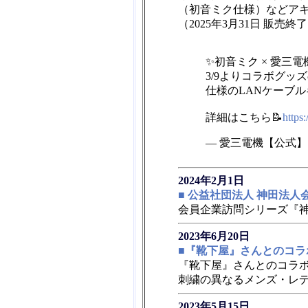
（初音ミク仕様）などア
（2025年3月31日 販売終
✨初音ミク × 愛三
3/9よりコラボグッ
仕様のLANケーブル
詳細はこちら📝
https
— 愛三電機【公式】 (@
2024年2月1日
■ 公益社団法人 神田法
会員企業訪問シリーズ『
2023年6月20日
■『靴下屋』さんとのコラ
『靴下屋』さんとのコラボ
刺繍の異なるメンズ・レデ
2023年5月15日