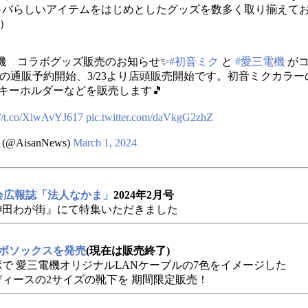
キバらしいアイテムをはじめとしたグッズを数多く取り揃えて
了）
電機 コラボグッズ販売のお知らせ✨
#初音ミク
と
#愛三電機
がコ
ズの通販予約開始、3/23より店頭販売開始です。初音ミクカラー
キーホルダーなどを販売します🎵
://t.co/XlwAvYJ617
pic.twitter.com/daVkgG2zhZ
AisanNews)
March 1, 2024
人会広報誌「法人なかま」
2024年2月号
神田わが街』にて特集いただきました
ボソックスを発売
(現在は販売終了)
で 愛三電機オリジナルLANケーブルの7色をイメージした
ィースの2サイズの靴下を 期間限定販売！