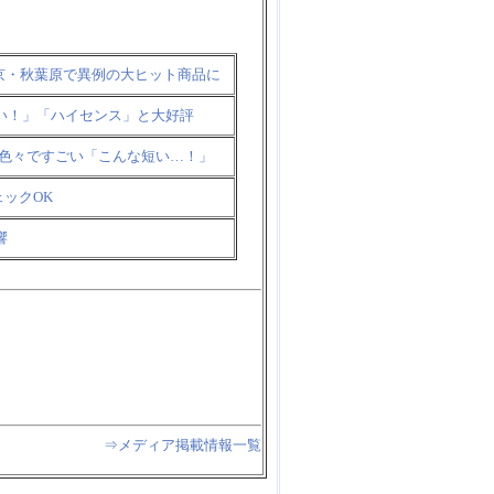
京・秋葉原で異例の大ヒット商品に
い！」「ハイセンス」と大好評
ろ色々ですごい「こんな短い…！」
ェックOK
響
⇒メディア掲載情報一覧