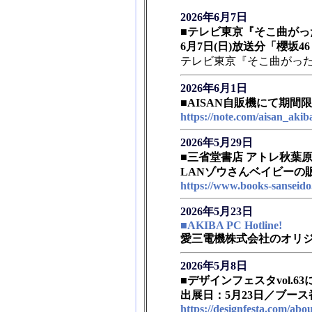
2026年6月7日
■テレビ東京『そこ曲がっ
6月7日(日)放送分「櫻坂4
テレビ東京『そこ曲がっ
2026年6月1日
■AISAN自販機にて期
https://note.com/aisan_aki
2026年5月29日
■三省堂書店 アトレ秋葉
LANゾウさんベイビーの
https://www.books-sanseido
2026年5月23日
■AKIBA PC Hotline!
愛三電機株式会社のオリジ
2026年5月8日
■デザインフェスタvol.6
出展日：5月23日／ブース
https://designfesta.com/abo