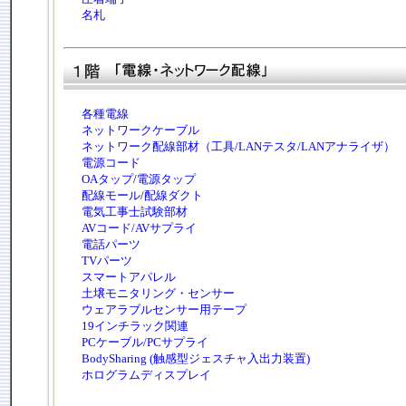
名札
各種電線
ネットワークケーブル
ネットワーク配線部材（工具/LANテスタ/LANアナライザ）
電源コード
OAタップ
/
電源タップ
配線モール
/
配線ダクト
電気工事士試験部材
AVコード/AVサプライ
電話パーツ
TVパーツ
スマートアパレル
土壌モニタリング・センサー
ウェアラブルセンサー用テープ
19インチラック関連
PCケーブル/PCサプライ
BodySharing (触感型ジェスチャ入出力装置)
ホログラムディスプレイ