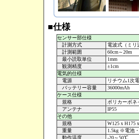
■仕様
センサー部仕様
計測方式
電波式（ミリ
計測範囲
60cm～20m
最小読取単位
1mm
観測精度
±1cm
電気的仕様
電源
リチウム1次
バッテリー容量
36000mAh
ケース仕様
規格
ポリカーボネ
アンテナ
IP55
その他
規格
W125 x H1
重量
1.5kg ※電
動作温度
-20～50℃