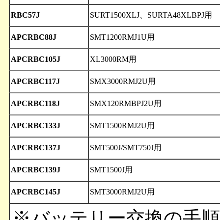
RBC57J
SURT1500XLJ、SURTA48XLBPJ用
APCRBC88J
SMT1200RMJ1U用
APCRBC105J
XL3000RM用
APCRBC117J
SMX3000RMJ2U用
APCRBC118J
SMX120RMBPJ2U用
APCRBC133J
SMT1500RMJ2U用
APCRBC137J
SMT500J/SMT750J用
APCRBC139J
SMT1500J用
APCRBC145J
SMT3000RMJ2U用
※バッテリー交換の手