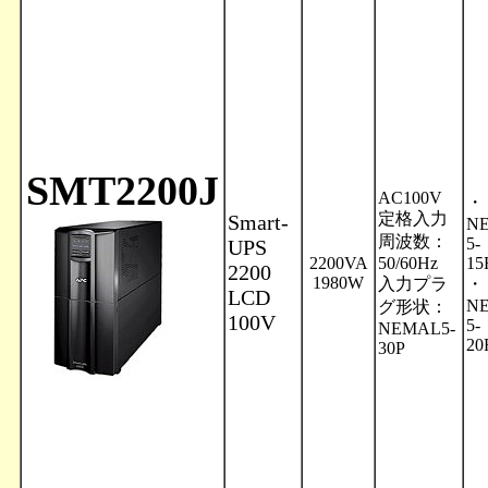
SMT2200J
AC100V
・
定格入力
Smart-
N
周波数：
5-
UPS
2200VA
50/60Hz
15
2200
1980W
入力プラ
・
LCD
N
グ形状：
100V
5-
NEMAL5-
20
30P