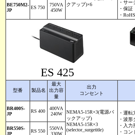
・サー
クアップ)×6
BE750M2-
750VA
ES 750
・保証
JP
450W
・RoH
ES 425
最大
出力
型番
製品名
出力容
コンセント
量
BR400S-
400VA
RS 400
NEMA5-15R×3(電源バ
・運転
JP
240W
ックアップ)
・波形
NEMA5-15R×3
・入力形
BR550S-
550VA
(selector_surgetitle)
RS 550
・コン
JP
330W