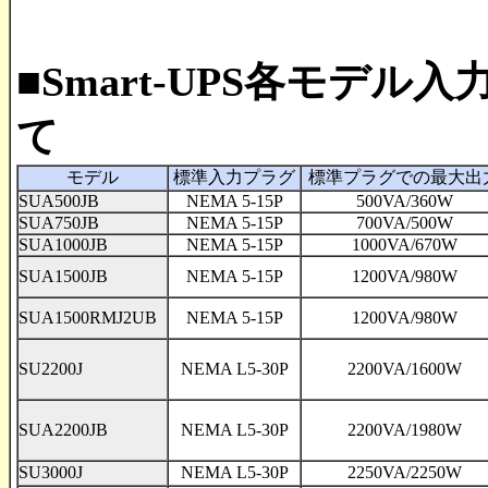
■Smart-UPS各モデ
て
モデル
標準入力プラグ
標準プラグでの最大出
SUA500JB
NEMA 5-15P
500VA/360W
SUA750JB
NEMA 5-15P
700VA/500W
SUA1000JB
NEMA 5-15P
1000VA/670W
SUA1500JB
NEMA 5-15P
1200VA/980W
SUA1500RMJ2UB
NEMA 5-15P
1200VA/980W
SU2200J
NEMA L5-30P
2200VA/1600W
SUA2200JB
NEMA L5-30P
2200VA/1980W
SU3000J
NEMA L5-30P
2250VA/2250W