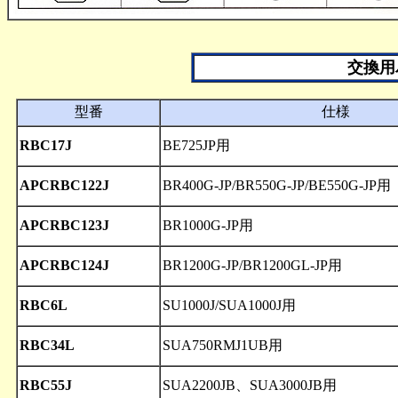
交換用
型番
仕様
RBC17J
BE725JP用
APCRBC122J
BR400G-JP/BR550G-JP/BE550G-JP用
APCRBC123J
BR1000G-JP用
APCRBC124J
BR1200G-JP/BR1200GL-JP用
RBC6L
SU1000J/SUA1000J用
RBC34L
SUA750RMJ1UB用
RBC55J
SUA2200JB、SUA3000JB用