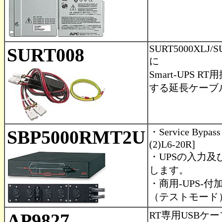
SURT5000XLJ/S
SURT008
に
Smart-UPS
する延長ケーブル
・Service Bypass
SBP5000RMT2U
(2)L6-20R]
・UPSの入力
します。
・商用-UPS-付
（テストモード
RT専用USBケ
AP9827