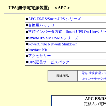
UPS(無停電電源装置) ＜APC＞
■
APC ES/RS/Smart-UPS シリーズ
■
交換用バッテリー
■
常時インバータ方式 Smart-UPS On-Lineシ
■
Smart-UPS SMT/SMXシリーズ
■
PowerChute Network Shutdown
■
Interface Kit
■
アクセサリー
■
UPS延長サービスパック
電源/環境管理シ
関連商品
19インチラック
APC ES/R
定格入力電圧/