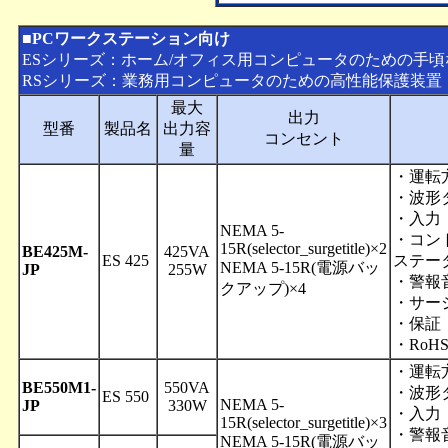
■PCワークステーション向け
ESシリーズ：ホーム/オフィス用コンピュータのための手
RSシリーズ：業務用コンピュータのための高性能保護装置
最大
出力
型番
製品名
出力容
コンセント
量
・運転
・波形
・入力：N
NEMA 5-
・コン
15R(selector_surgetitle)×2
BE425M-
425VA
ES 425
ステー
NEMA 5-15R(電源バッ
JP
255W
・警報
クアップ)×4
・サー
・保証
・RoH
・運転
BE550M1-
550VA
・波形
ES 550
NEMA 5-
JP
330W
・入力：N
15R(selector_surgetitle)×3
・警報
NEMA 5-15R(電源バッ