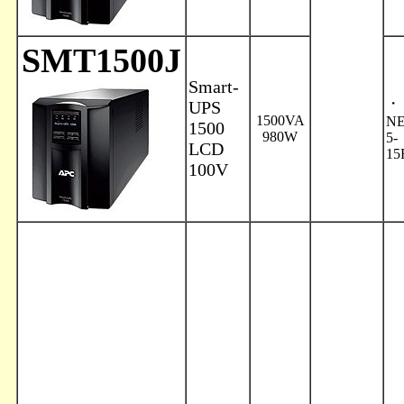
SMT1500J
Smart-
・
UPS
1500VA
N
1500
980W
5-
LCD
15
100V