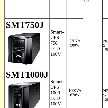
15P
SMT750J
Smart-
・
UPS
750VA
N
750
500W
5-
LCD
15
100V
SMT1000J
Smart-
・
UPS
1000VA
N
1000
670W
5-
LCD
15
100V