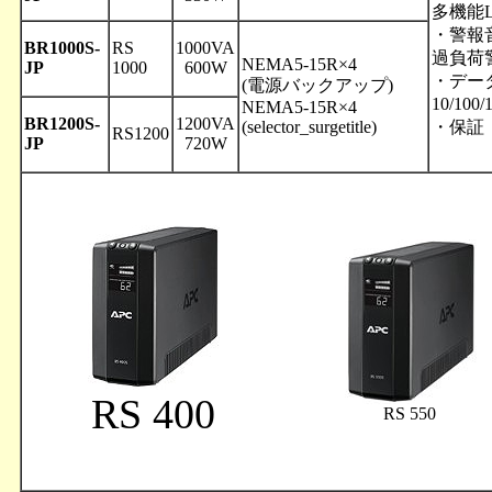
多機能
・警報
BR1000S-
RS
1000VA
過負荷
NEMA5-15R×4
JP
1000
600W
・デー
(電源バックアップ)
10/100
NEMA5-15R×4
BR1200S-
1200VA
(selector_surgetitle)
・保証
RS1200
JP
720W
RS 400
RS 550