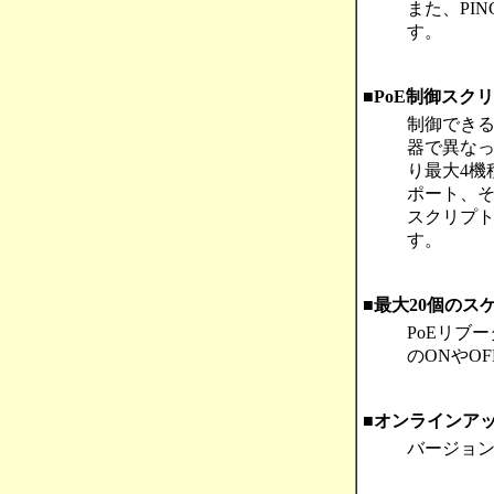
また、PI
す。
■PoE制御スク
制御できる
器で異なっ
り最大4機
ポート、そ
スクリプ
す。
■最大20個のス
PoEリブ
のONやO
■オンラインア
バージョ