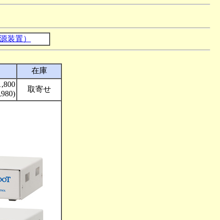
電源装置）
在庫
1,800
取寄せ
980)