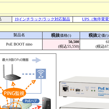
品
19インチラック/ラック対応製品
UPS（無停電
製品名
税抜
税抜
価格(\)
定価(\)
50,500
6
PoE BOOT nino
(税込55,550)
(税込67,