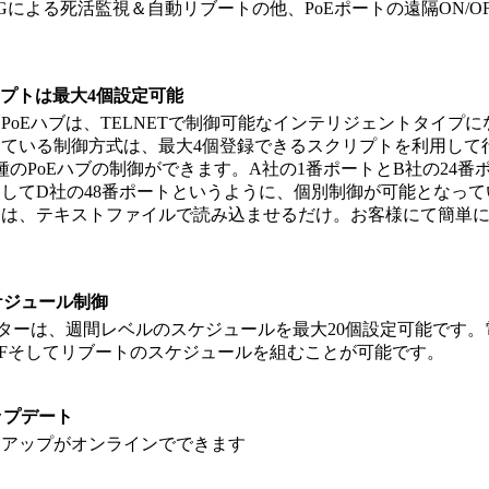
NGによる死活監視＆自動リブートの他、PoEポートの遠隔ON/O
リプトは最大4個設定可能
PoEハブは、TELNETで制御可能なインテリジェントタイプ
ている制御方式は、最大4個登録できるスクリプトを利用して
種のPoEハブの制御ができます。A社の1番ポートとB社の24番
してD社の48番ポートというように、個別制御が可能となって
トは、テキストファイルで読み込ませるだけ。お客様にて簡単
ケジュール制御
ーターは、週間レベルのスケジュールを最大20個設定可能です。
FFそしてリブートのスケジュールを組むことが可能です。
ップデート
ンアップがオンラインでできます