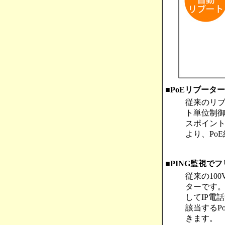
■PoEリブータ
従来のリブ
ト単位制御
スポイント
より、Po
■PING監視で
従来の10
ターです。
してIP電
該当するP
きます。