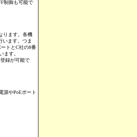
FF制御も可能で
になります。各機
行います。つま
ポートとC社の8番
います。
に登録が可能で
電源やPoEポート