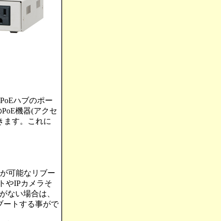
PoEハブのポー
oE機器(アクセ
できます。これに
視が可能なリブー
トやIPカメラそ
答がない場合は、
ブートする事がで