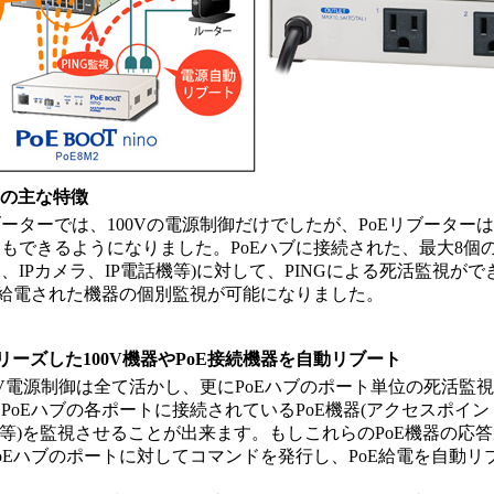
ーの主な特徴
ーターでは、100Vの電源制御だけでしたが、PoEリブーターは
もできるようになりました。PoEハブに接続された、最大8個のP
、IPカメラ、IP電話機等)に対して、PINGによる死活監視が
E給電された機器の個別監視が可能になりました。
フリーズした100V機器やPoE接続機器を自動リブート
0V電源制御は全て活かし、更にPoEハブのポート単位の死活監
PoEハブの各ポートに接続されているPoE機器(アクセスポイン
話等)を監視させることが出来ます。もしこれらのPoE機器の応
oEハブのポートに対してコマンドを発行し、PoE給電を自動リ