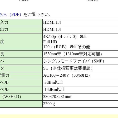
ちら（PDF）
をご覧下さい。
入力
HDMI 1.4
出力
HDMI 1.4
4K/60p（4：2：0） 8bit
度
Full HD
120p（RGB） 8bit その他
長
1550nm帯（1310nm帯対応可能）
バ
シングルモードファイバ（SMF）
タ
SC（※仕様変更は要相談）
費電力
AC100～240V（50/60Hz）
ベル
-3dBm以上
ベル
-14dBm以上
（W×H×D）
330×70×231mm
2700ｇ