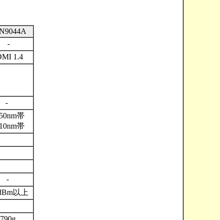
N9044A
-
MI 1.4
-
550nm帯
310nm帯
-
4dBm以上
790g