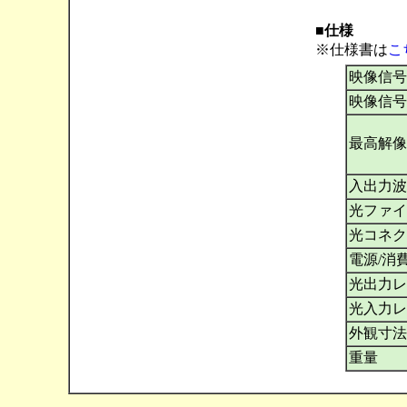
■仕様
※仕様書は
こ
映像信号
映像信号
最高解像
入出力波
光ファイ
光コネク
電源/消
光出力レ
光入力レ
外観寸法
重量