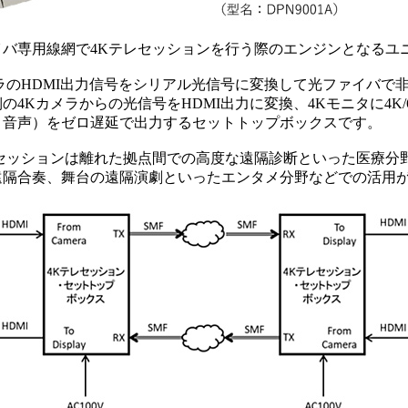
イバ専用線網で4Kテレセッションを行う際のエンジンとなるユ
ラのHDMI出力信号をシリアル光信号に変換して光ファイバで
の4Kカメラからの光信号をHDMI出力に変換、4Kモニタに4K/
＋音声）をゼロ遅延で出力するセットトップボックスです。
レセッションは離れた拠点間での高度な遠隔診断といった医療分
遠隔合奏、舞台の遠隔演劇といったエンタメ分野などでの活用