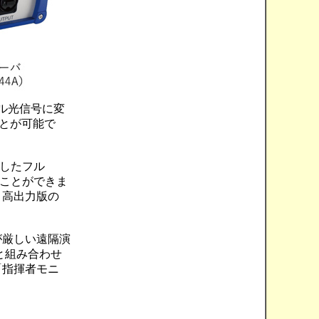
アル光信号に変
ことが可能で
映したフル
ることができま
、高出力版の
が厳しい遠隔演
と組み合わせ
「指揮者モニ