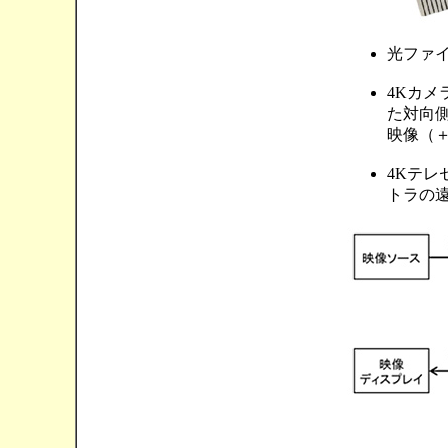
光ファ
4Kカメ
た対向側
映像（
4Kテ
トラの