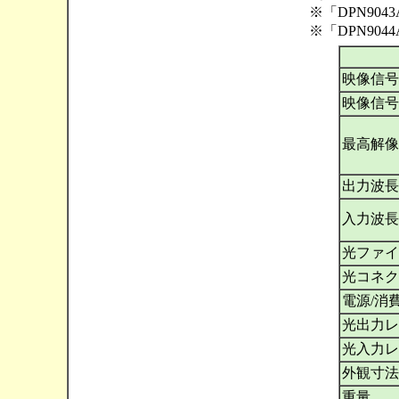
※「DPN90
※「DPN90
映像信号
映像信号
最高解像
出力波長
入力波長
光ファイ
光コネク
電源/消
光出力レ
光入力レ
外観寸法
重量