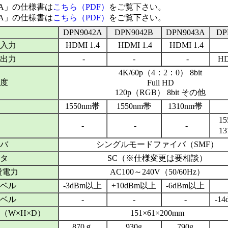
43A」の仕様書は
こちら（PDF）
をご覧下さい。
44A」の仕様書は
こちら（PDF）
をご覧下さい。
DPN9042A
DPN9042B
DPN9043A
DP
入力
HDMI 1.4
HDMI 1.4
HDMI 1.4
出力
-
-
-
HD
4K/60p（4：2：0） 8bit
度
Full HD
120p（RGB） 8bit その他
1550nm帯
1550nm帯
1310nm帯
1
-
-
-
1
バ
シングルモードファイバ（SMF）
タ
SC（※仕様変更は要相談）
費電力
AC100～240V（50/60Hz）
ベル
-3dBm以上
+10dBm以上
-6dBm以上
ベル
-
-
-
-1
（W×H×D）
151×61×200mm
870ｇ
930g
790g