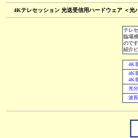
4Kテレセッション 光送受信用ハードウェア ＜
光
テレ
臨場
ので
紹介
4K非
4K非
4K非
光分配
波長合