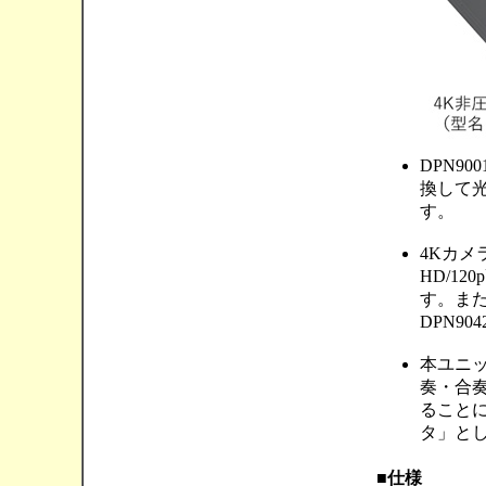
DPN9
換して
す。
4Kカメ
HD/1
す。ま
DPN9
本ユニ
奏・合
ること
タ」と
■仕様