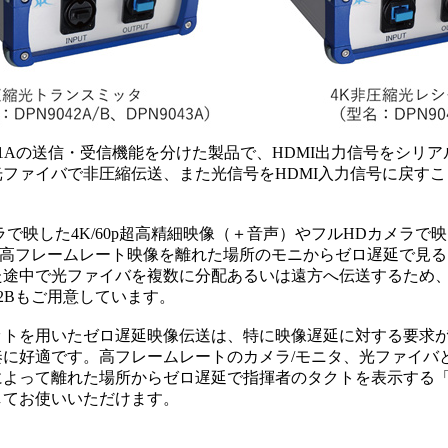
001Aの送信・受信機能を分けた製品で、HDMI出力信号をシリ
光ファイバで非圧縮伝送、また光信号をHDMI入力信号に戻す
ラで映した4K/60p超高精細映像（＋音声）やフルHDカメラで
20p高フレームレート映像を離れた場所のモニからゼロ遅延で見
た途中で光ファイバを複数に分配あるいは遠方へ伝送するため
042Bもご用意しています。
ットを用いたゼロ遅延映像伝送は、特に映像遅延に対する要求
奏に好適です。高フレームレートのカメラ/モニタ、光ファイバ
によって離れた場所からゼロ遅延で指揮者のタクトを表示する
してお使いいただけます。