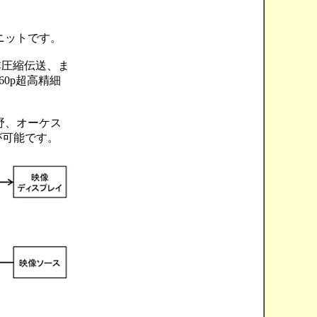
ニットです。
非圧縮伝送、ま
60p超高精細
野、オーケス
が可能です。