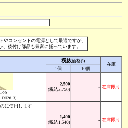
イトやコンセントの電源として最適ですが、
か、後付け部品も豊富に揃っています。
税抜
価格(\)
在庫
1個
10個
2,500
-
在庫限り
(税込2,750)
ン20
、DH2613)
のに使用します
1,400
在庫限り
-
(税込1,540)