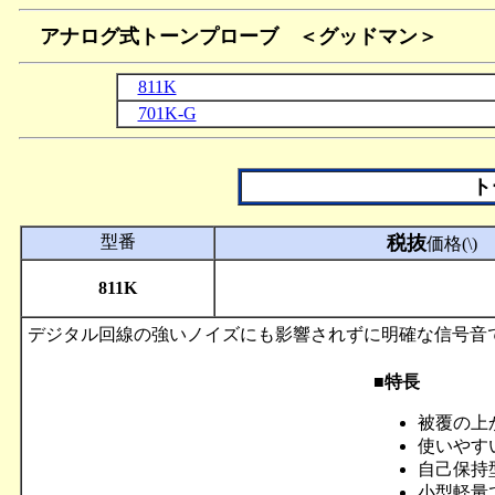
アナログ式トーンプローブ ＜
グッドマン
＞
811K
701K-G
ト
型番
税抜
価格(\)
811K
デジタル回線の強いノイズにも影響されずに明確な信号音
■特長
被覆の上か
使いやす
自己保持
小型軽量