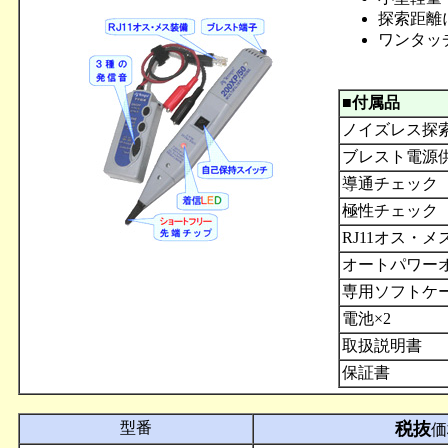
探索距離
ワンタッ
■付属品
ノイズレス探
ブレスト電源
導通チェック
極性チェック
RJ11オス・メ
オートパワーオ
専用ソフトケ
電池×2
取扱説明書
保証書
型番
税抜
価