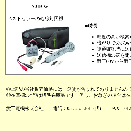
701K-G
ベストセラーの心線対照機
■特長
精度の高い検索
暗がりでの探索
導通確認時に送
送信機の蓋を開
耐圧60Vから耐
◎上記の当社販売価格には、運賃が含まれておりませんの
◎在庫欄の○印は標準在庫品です。但し、お急ぎの場合は
愛三電機株式会社 電話：03-3253-3611(代) FAX：0120-2