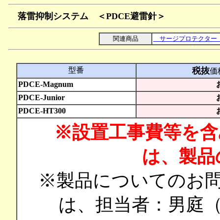
落雷抑制システム ＜PDCE避雷針＞
関連商品
サージプロテクター
型番
税抜
価格
PDCE-Magnum
PDCE-Junior
PDCE-HT300
※設置工事費等を含み
は、製品
※製品についてのお
は、担当者：男庭